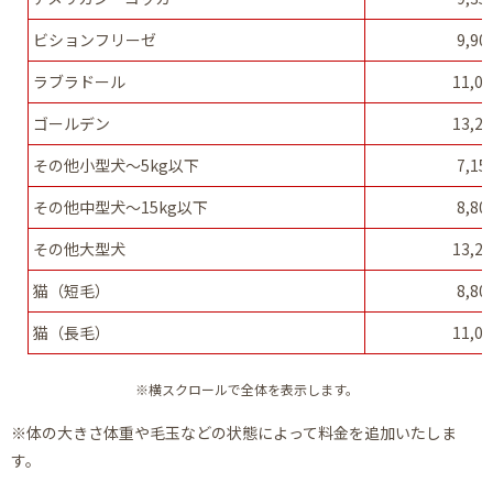
ビションフリーゼ
9,9
ラブラドール
11,0
ゴールデン
13,2
その他小型犬～5kg以下
7,1
その他中型犬～15kg以下
8,8
その他大型犬
13,2
猫（短毛）
8,8
猫（長毛）
11,0
※横スクロールで全体を表示します。
※体の大きさ体重や毛玉などの状態によって料金を追加いたしま
す。