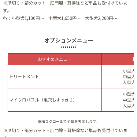
※爪切り・部分カット・肛門腺・耳掃除など単品も受付けていま
す。
各：小型犬1,100円～ 中型犬1,650円～ 大型犬2,200円～
オプションメニュー
おすすめメニュー
料
小型犬1
トリートメント
中型犬1
大型犬2
小型犬1
マイクロバブル（毛穴もすっきり）
中型犬1
大型犬2
※横スクロールで全体を表示します。
※爪切り・部分カット・肛門腺・耳掃除など単品も受付けていま