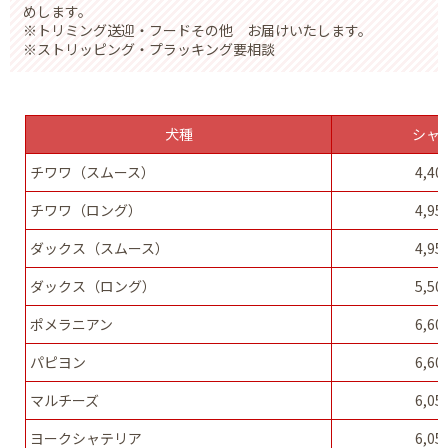
めします。
※トリミング送迎・フードその他 お届けいたします。
※ストリッピング・プラッキング要相談
犬種
シャ
チワワ（スムース）
4,4
チワワ（ロング）
4,9
ダックス（スムース）
4,9
ダックス（ロング）
5,5
ポメラニアン
6,6
パピヨン
6,6
マルチーズ
6,0
ヨークシャテリア
6,0