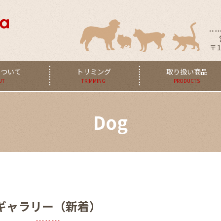
〒1
aについて
トリミング
取り扱い商品
UT
TRIMMING
PRODUCTS
Dog
ギャラリー（新着）