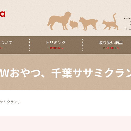
〒1
aについて
トリミング
取り扱い商品
UT
TRIMMING
PRODUCTS
EWおやつ、千葉ササミクラ
ササミクランチ